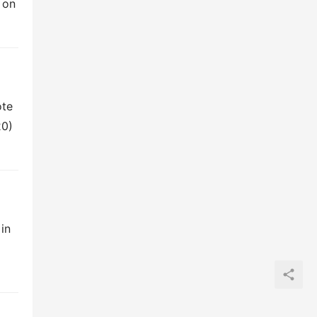
on 
te 
0) 
n 