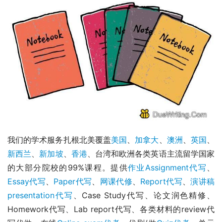
我们的学术服务扎根北美覆盖
美国
、
加拿大
、
澳洲
、
英国
、
新西兰
、
新加坡
、
香港
、台湾和欧洲各类英语主流留学国家
的大部分院校的99%课程。提供
作业Assignment代写
、
Essay代写
、
Paper代写
、
网课代修
、
Report代写
、
演讲稿
presentation代写
、Case Study代写、论文润色精修、
Homework代写、Lab report代写、各类材料的review代