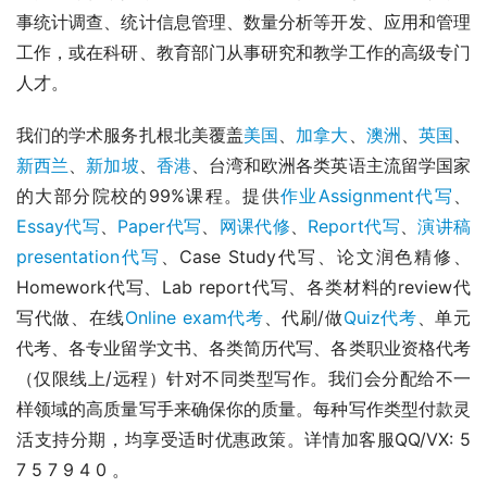
事统计调查、统计信息管理、数量分析等开发、应用和管理
工作，或在科研、教育部门从事研究和教学工作的高级专门
人才。
我们的学术服务扎根北美覆盖
美国
、
加拿大
、
澳洲
、
英国
、
新西兰
、
新加坡
、
香港
、台湾和欧洲各类英语主流留学国家
的大部分院校的99%课程。提供
作业Assignment代写
、
Essay代写
、
Paper代写
、
网课代修
、
Report代写
、
演讲稿
presentation代写
、Case Study代写、论文润色精修、
Homework代写、Lab report代写、各类材料的review代
写代做、在线
Online exam代考
、代刷/做
Quiz代考
、单元
代考、各专业留学文书、各类简历代写、各类职业资格代考
（仅限线上/远程）针对不同类型写作。我们会分配给不一
样领域的高质量写手来确保你的质量。每种写作类型付款灵
活支持分期，均享受适时优惠政策。详情加客服QQ/VX: 5 
7 5 7 9 4 0 。