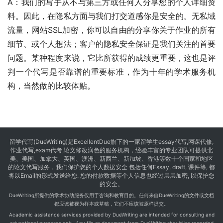
A：我们的写手从不与第三方或任何人分享您的个人详细资
料。因此，在隐私方面与我们打交道感你是安全的。无私域
流量，网站SSL加密，你可以自由的分享你关于作业的所有
细节、或个人想法；客户的隐私安全保证是我们关注的首要
问题。某种程度来说，它比所获得的成绩更重要，这也是评
判一个代写是否靠谱的重要标准，作为十年的学术服务机
构，当然做的比较体贴。
留学代写
(DueWriting)是ExcellentDue旗下的一家留学生essay代写,网课代修,
作业代写,exam代考,论文修改润色的服务机构，经验丰富的专业团队可提供北
美、美国、加拿大、英国、澳洲、新西兰、新加坡、香港等数十个国家和地区
的论文代写服务，我们保护您的个人数据安全 包括任何Essay, draft, 课件等, 都
将以Email的形式发送给您. 您的付款数据等个人信息也经过层层加密, 以保护您
的安全。
DueWriting所提供的学术协助服务仅用于咨询和教育目的。任何来自DueWriting的文件或文档
都应该被视为样本或草稿，它们不应该被原样提交。
Academic assistance services provided by DueWriting are intended for consulting and