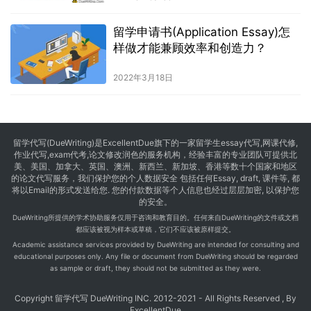
留学申请书(Application Essay)怎
样做才能兼顾效率和创造力？
2022年3月18日
留学代写
(DueWriting)是ExcellentDue旗下的一家留学生essay代写,网课代修,
作业代写,exam代考,论文修改润色的服务机构，经验丰富的专业团队可提供北
美、美国、加拿大、英国、澳洲、新西兰、新加坡、香港等数十个国家和地区
的论文代写服务，我们保护您的个人数据安全 包括任何Essay, draft, 课件等, 都
将以Email的形式发送给您. 您的付款数据等个人信息也经过层层加密, 以保护您
的安全。
DueWriting所提供的学术协助服务仅用于咨询和教育目的。任何来自DueWriting的文件或文档
都应该被视为样本或草稿，它们不应该被原样提交。
Academic assistance services provided by DueWriting are intended for consulting and
educational purposes only. Any file or document from DueWriting should be regarded
as sample or draft, they should not be submitted as they were.
Copyright 留学代写 DueWriting INC. 2012-2021 - All Rights Reserved , By
ExcellentDue