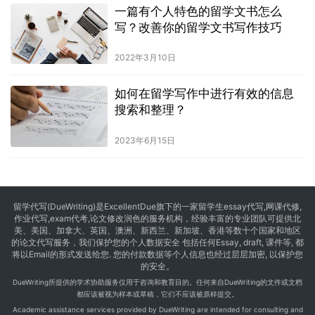
一篇有个人特色的留学文书怎么
写？改善你的留学文书写作技巧
2022年3月10日
如何在留学写作中进行有效的信息
搜索和整理？
2023年6月15日
留学代写
(DueWriting)是ExcellentDue旗下的一家留学生essay代写,网课代修,
作业代写,exam代考,论文修改润色的服务机构，经验丰富的专业团队可提供北
美、美国、加拿大、英国、澳洲、新西兰、新加坡、香港等数十个国家和地区
的论文代写服务，我们保护您的个人数据安全 包括任何Essay, draft, 课件等, 都
将以Email的形式发送给您. 您的付款数据等个人信息也经过层层加密, 以保护您
的安全。
DueWriting所提供的学术协助服务仅用于咨询和教育目的。任何来自DueWriting的文件或文档
都应该被视为样本或草稿，它们不应该被原样提交。
Academic assistance services provided by DueWriting are intended for consulting and