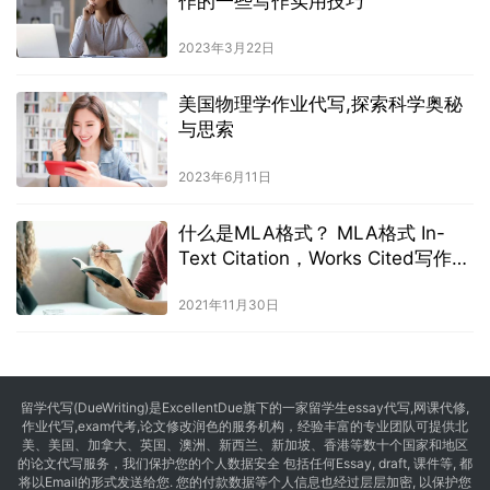
作的一些写作实用技巧
2023年3月22日
美国物理学作业代写,探索科学奥秘
与思索
2023年6月11日
什么是MLA格式？ MLA格式 In-
Text Citation，Works Cited写作细
节
2021年11月30日
留学代写
(DueWriting)是ExcellentDue旗下的一家留学生essay代写,网课代修,
作业代写,exam代考,论文修改润色的服务机构，经验丰富的专业团队可提供北
美、美国、加拿大、英国、澳洲、新西兰、新加坡、香港等数十个国家和地区
的论文代写服务，我们保护您的个人数据安全 包括任何Essay, draft, 课件等, 都
将以Email的形式发送给您. 您的付款数据等个人信息也经过层层加密, 以保护您