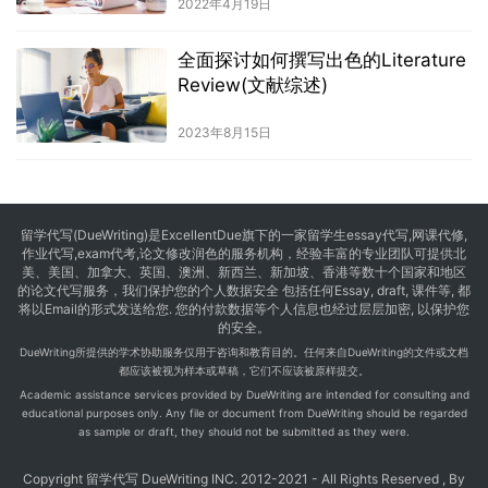
2022年4月19日
全面探讨如何撰写出色的Literature
Review(文献综述)
2023年8月15日
留学代写
(DueWriting)是ExcellentDue旗下的一家留学生essay代写,网课代修,
作业代写,exam代考,论文修改润色的服务机构，经验丰富的专业团队可提供北
美、美国、加拿大、英国、澳洲、新西兰、新加坡、香港等数十个国家和地区
的论文代写服务，我们保护您的个人数据安全 包括任何Essay, draft, 课件等, 都
将以Email的形式发送给您. 您的付款数据等个人信息也经过层层加密, 以保护您
的安全。
DueWriting所提供的学术协助服务仅用于咨询和教育目的。任何来自DueWriting的文件或文档
都应该被视为样本或草稿，它们不应该被原样提交。
Academic assistance services provided by DueWriting are intended for consulting and
educational purposes only. Any file or document from DueWriting should be regarded
as sample or draft, they should not be submitted as they were.
Copyright 留学代写 DueWriting INC. 2012-2021 - All Rights Reserved , By