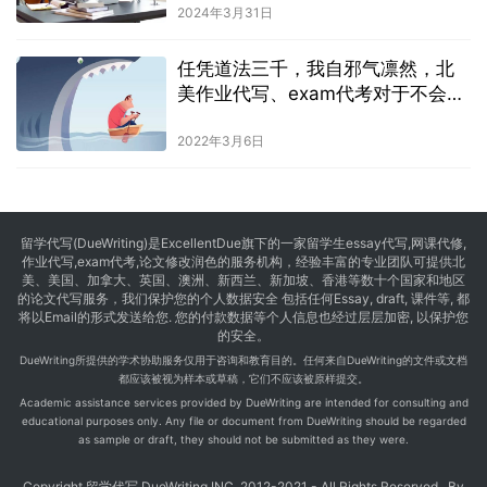
2024年3月31日
任凭道法三千，我自邪气凛然，北
美作业代写、exam代考对于不会被
抓的底气
2022年3月6日
留学代写
(DueWriting)是ExcellentDue旗下的一家留学生essay代写,网课代修,
作业代写,exam代考,论文修改润色的服务机构，经验丰富的专业团队可提供北
美、美国、加拿大、英国、澳洲、新西兰、新加坡、香港等数十个国家和地区
的论文代写服务，我们保护您的个人数据安全 包括任何Essay, draft, 课件等, 都
将以Email的形式发送给您. 您的付款数据等个人信息也经过层层加密, 以保护您
的安全。
DueWriting所提供的学术协助服务仅用于咨询和教育目的。任何来自DueWriting的文件或文档
都应该被视为样本或草稿，它们不应该被原样提交。
Academic assistance services provided by DueWriting are intended for consulting and
educational purposes only. Any file or document from DueWriting should be regarded
as sample or draft, they should not be submitted as they were.
Copyright 留学代写 DueWriting INC. 2012-2021 - All Rights Reserved , By