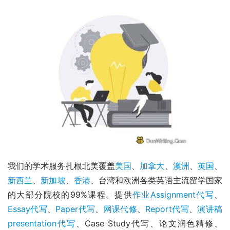
我们的学术服务扎根北美覆盖
美国
、
加拿大
、
澳洲
、
英国
、
新西兰
、
新加坡
、
香港
、台湾和欧洲各类英语主流留学国家
的大部分院校的99%课程。提供
作业Assignment代写
、
Essay代写
、
Paper代写
、
网课代修
、
Report代写
、
演讲稿
presentation代写
、Case Study代写、论文润色精修、