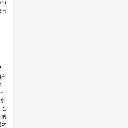
信很
代写
手、
都有
度，
一个
的水
上也
构的
是对