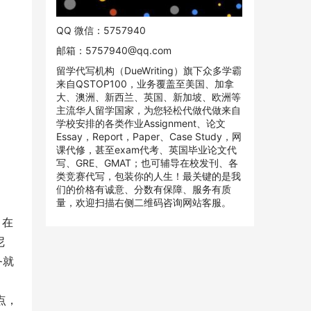
QQ 微信：5757940
邮箱：
5757940@qq.com
留学代写机构（DueWriting）旗下众多学霸
来自QSTOP100，业务覆盖至美国、加拿
大、澳洲、新西兰、英国、新加坡、欧洲等
主流华人留学国家，为您轻松代做代做来自
学校安排的各类作业Assignment、论文
Essay，Report，Paper、Case Study，网
课代修，甚至exam代考、英国毕业论文代
写、GRE、GMAT；也可辅导在校发刊、各
类竞赛代写，包装你的人生！最关键的是我
们的价格有诚意、分数有保障、服务有质
量，欢迎扫描右侧二维码咨询网站客服。
，在
尼
务就
、
点，