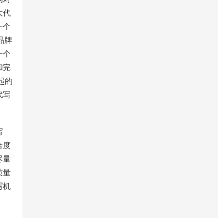
大代
一个
品牌
一个
和完
起的
代写
写
合度
尽量
质量
写机