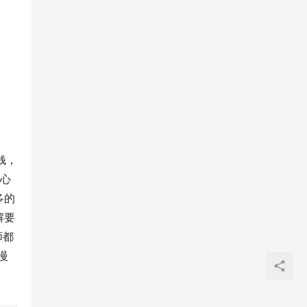
钱，
贴心
多的
解要
师都
慢