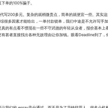
下单的100%骗子。
0字代写200多元。复杂的就稍微贵点，简单的就便宜一些。其实这
需要综很多因素才能给出，一单付款锁单，我们中途是不允许写手
是真的有点看不惯现在一些不守武德的年轻从业者，报价基本上
甚者直接找出各种无故理由让你加钱。眼看Deadline到了，
让我们的 essay高分通过，而不是为了花钱找罪人，很多小机