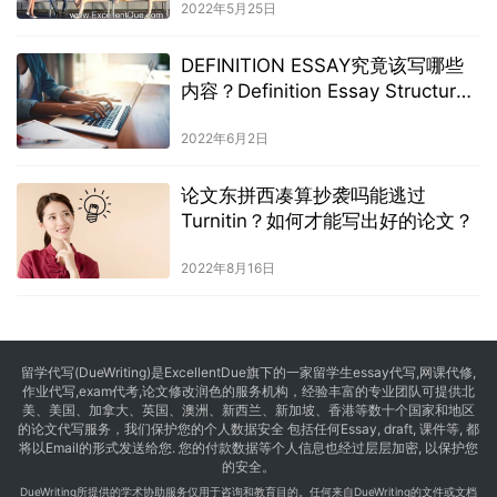
2022年5月25日
DEFINITION ESSAY究竟该写哪些
内容？Definition Essay Structure,
Outline, Topics分享!
2022年6月2日
论文东拼西凑算抄袭吗能逃过
Turnitin？如何才能写出好的论文？
2022年8月16日
留学代写
(DueWriting)是ExcellentDue旗下的一家留学生essay代写,网课代修,
作业代写,exam代考,论文修改润色的服务机构，经验丰富的专业团队可提供北
美、美国、加拿大、英国、澳洲、新西兰、新加坡、香港等数十个国家和地区
的论文代写服务，我们保护您的个人数据安全 包括任何Essay, draft, 课件等, 都
将以Email的形式发送给您. 您的付款数据等个人信息也经过层层加密, 以保护您
的安全。
DueWriting所提供的学术协助服务仅用于咨询和教育目的。任何来自DueWriting的文件或文档