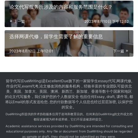
论文代写服务所涉及的内容和服务范围是什么？
上一篇
2023年8月10日 下午12:52
选择网课代修，留学生需要了解的重要信息
2023年8月12日 上午12:01
下一篇
留学代写
(DueWriting)是ExcellentDue旗下的一家留学生essay代写,网课代修,
作业代写,exam代考,论文修改润色的服务机构，经验丰富的专业团队可提供北
美、美国、加拿大、英国、澳洲、新西兰、新加坡、香港等数十个国家和地区
的论文代写服务，我们保护您的个人数据安全 包括任何Essay, draft, 课件等, 都
将以Email的形式发送给您. 您的付款数据等个人信息也经过层层加密, 以保护您
的安全。
DueWriting所提供的学术协助服务仅用于咨询和教育目的。任何来自DueWriting的文件或文档
都应该被视为样本或草稿，它们不应该被原样提交。
Academic assistance services provided by DueWriting are intended for consulting and
educational purposes only. Any file or document from DueWriting should be regarded
as sample or draft, they should not be submitted as they were.