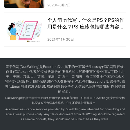
2023年8月7日
个人简历代写，什么是PS？PS的作
用是什么？PS 应该包括哪些内容
呢？
2021年11月30日
留学代写
(DueWriting)是ExcellentDue旗下的一家留学生essay代写,网课代修,
作业代写,exam代考,论文修改润色的服务机构，经验丰富的专业团队可提供北
美、美国、加拿大、英国、澳洲、新西兰、新加坡、香港等数十个国家和地区
的论文代写服务，我们保护您的个人数据安全 包括任何Essay, draft, 课件等, 都
将以Email的形式发送给您. 您的付款数据等个人信息也经过层层加密, 以保护您
的安全。
DueWriting所提供的学术协助服务仅用于咨询和教育目的。任何来自DueWriting的文件或文档
都应该被视为样本或草稿，它们不应该被原样提交。
Academic assistance services provided by DueWriting are intended for consulting and
educational purposes only. Any file or document from DueWriting should be regarded
as sample or draft, they should not be submitted as they were.