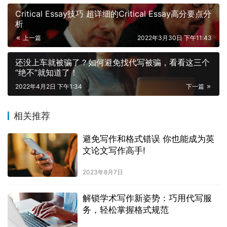
Critical Essay技巧 超详细的Critical Essay高分要点分
析
上一篇
2022年3月30日 下午11:43
还没上车就被骗了？如何避免找代写被骗，看看这三个
“绝不”就知道了！
2022年4月2日 下午1:34
下一篇
相关推荐
避免写作和格式错误 你也能成为英
文论文写作高手!
2023年8月7日
解锁学术写作新姿势：巧用代写服
务，轻松掌握格式规范