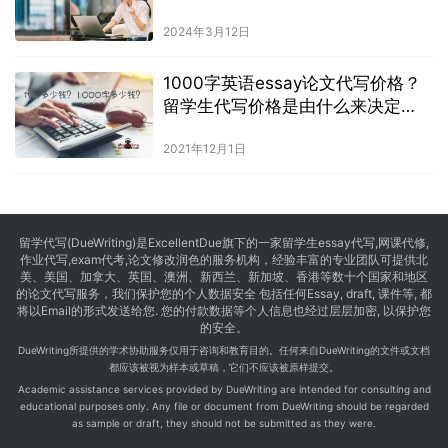
2024年3月12日
1000字英语essay论文代写价格？
留学生代写价格是由什么来决定
的？
2021年12月1日
留学代写
(DueWriting)是ExcellentDue旗下的一家留学生essay代写,网课代修,
作业代写,exam代考,论文修改润色的服务机构，经验丰富的专业团队可提供北
美、美国、加拿大、英国、澳洲、新西兰、新加坡、香港等数十个国家和地区
的论文代写服务，我们保护您的个人数据安全 包括任何Essay, draft, 课件等, 都
将以Email的形式发送给您. 您的付款数据等个人信息也经过层层加密, 以保护您
的安全。
DueWriting所提供的学术协助服务仅用于咨询和教育目的。任何来自DueWriting的文件或文档
都应该被视为样本或草稿，它们不应该被原样提交。
Academic assistance services provided by DueWriting are intended for consulting and
educational purposes only. Any file or document from DueWriting should be regarded
as sample or draft, they should not be submitted as they were.